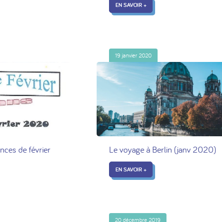
EN SAVOIR +
19 janvier 2020
nces de février
Le voyage à Berlin (janv 2020)
EN SAVOIR +
20 décembre 2019