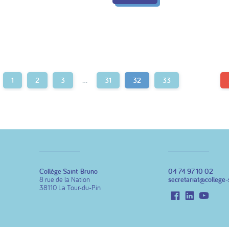
1
2
3
…
31
32
33
Collège Saint-Bruno
04 74 97 10 02
8 rue de la Nation
secretariat@college-
38110 La Tour-du-Pin
Facebook
LinkedIn
Youtu