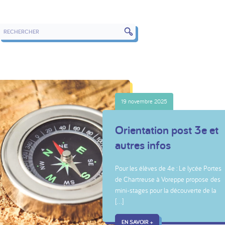
RECHERCHER DANS LES ARTICLES
19 novembre 2025
Orientation post 3e et
autres infos
Pour les élèves de 4e : Le lycée Portes
de Chartreuse à Voreppe propose des
mini-stages pour la découverte de la
[…]
EN SAVOIR +