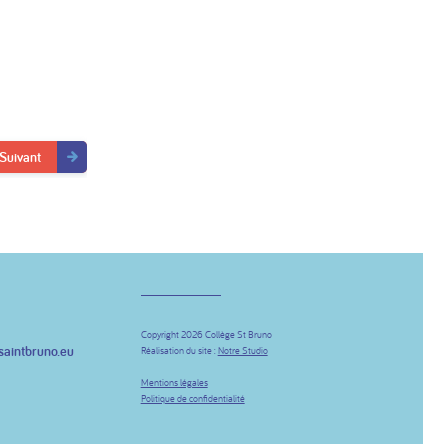
Suivant
Copyright 2026 Collège St Bruno
saintbruno.eu
Réalisation du site :
Notre Studio
be
Mentions légales
Politique de confidentialité