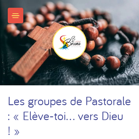
Skip
to
PRIMARY MENU
content
Les groupes de Pastorale
: « Elève-toi… vers Dieu
! »