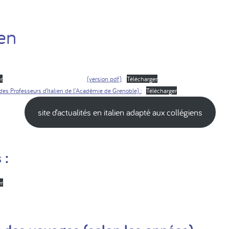
ien
r
(version pdf)
Télécharger
des Professeurs d’Italien de l’Académie de Grenoble) :
Télécharger
site d’actualités en italien adapté aux collégiens
 :
er