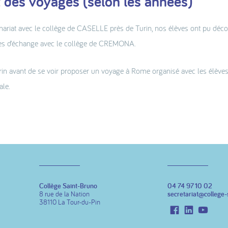
 des voyages (selon les années)
ariat avec le collège de CASELLE près de Turin, nos élèves ont pu décou
es d’échange avec le collège de CREMONA.
urin avant de se voir proposer un voyage à Rome organisé avec les élèves 
ale.
Collège Saint-Bruno
04 74 97 10 02
8 rue de la Nation
secretariat@college-
38110 La Tour-du-Pin
Facebook
LinkedIn
Youtu