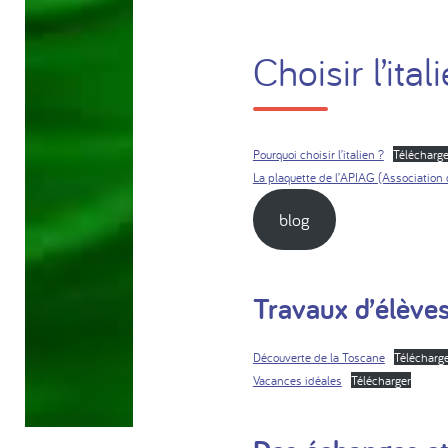
Choisir l’ital
Pourquoi choisir l’italien ?
Télécharge
La plaquette de l’APIAG (Association 
blog
Travaux d’élèves
Découverte de la Toscane
Télécharg
Vacances idéales
Télécharger