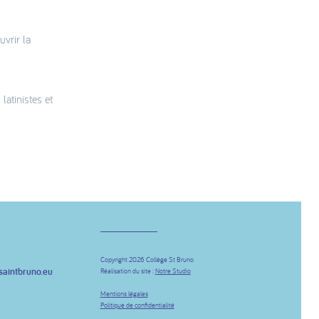
vrir la
latinistes et
Copyright 2026 Collège St Bruno
saintbruno.eu
Réalisation du site :
Notre Studio
be
Mentions légales
Politique de confidentialité