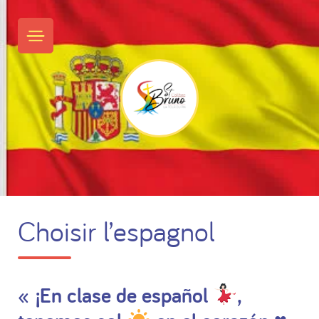
Skip
to
PRIMARY MENU
content
Choisir l’espagnol
« ¡En clase de español
,