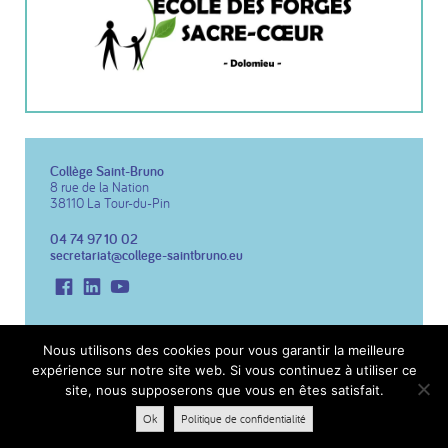
Collège Saint-Bruno
8 rue de la Nation
38110 La Tour-du-Pin
04 74 97 10 02
secretariat@college-saintbruno.eu
Facebook
LinkedIn
Youtube
Copyright 2026 Collège St Bruno
Réalisation du site :
Notre Studio
Nous utilisons des cookies pour vous garantir la meilleure
expérience sur notre site web. Si vous continuez à utiliser ce
Mentions légales
site, nous supposerons que vous en êtes satisfait.
Politique de confidentialité
Ok
Politique de confidentialité