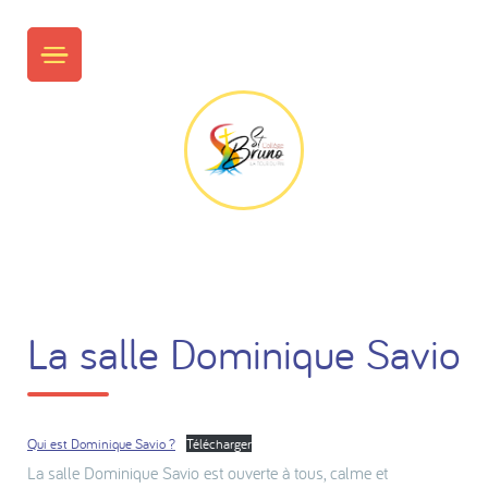
Skip
to
PRIMARY MENU
content
La salle Dominique Savio
Qui est Dominique Savio ?
Télécharger
La salle Dominique Savio est ouverte à tous, calme et