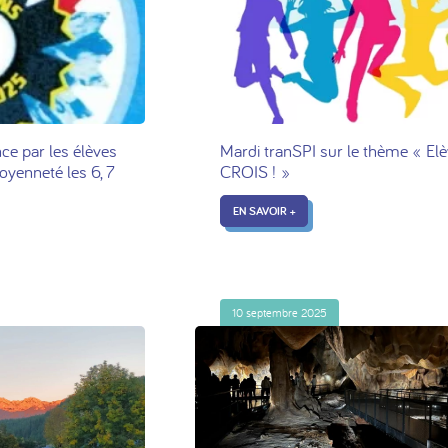
ce par les élèves
Mardi tranSPI sur le thème « Elè
oyenneté les 6, 7
CROIS ! »
EN SAVOIR +
10 septembre 2025