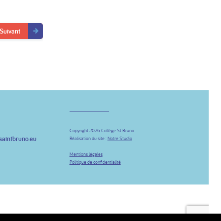
Suivant
Copyright 2026 Collège St Bruno
saintbruno.eu
Réalisation du site :
Notre Studio
be
Mentions légales
Politique de confidentialité