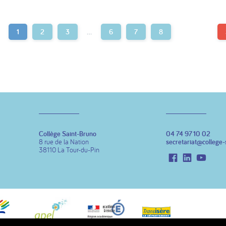
1
2
3
…
6
7
8
Collège Saint-Bruno
04 74 97 10 02
8 rue de la Nation
secretariat@college-
38110 La Tour-du-Pin
Facebook
LinkedIn
Youtu