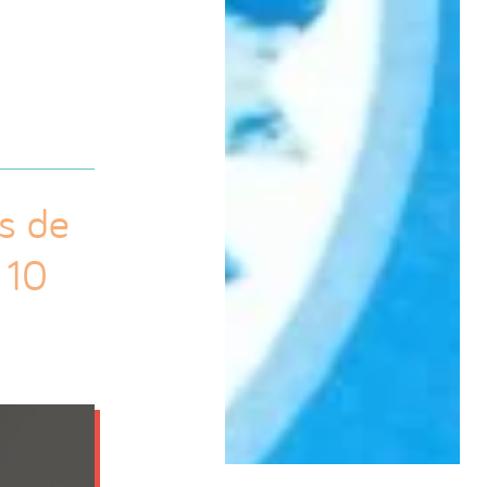
s de
 10