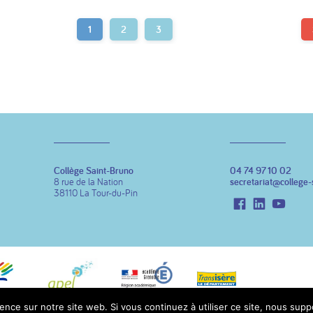
1
2
3
Collège Saint-Bruno
04 74 97 10 02
8 rue de la Nation
secretariat@college-
38110 La Tour-du-Pin
Facebook
LinkedIn
Youtu
ence sur notre site web. Si vous continuez à utiliser ce site, nous sup