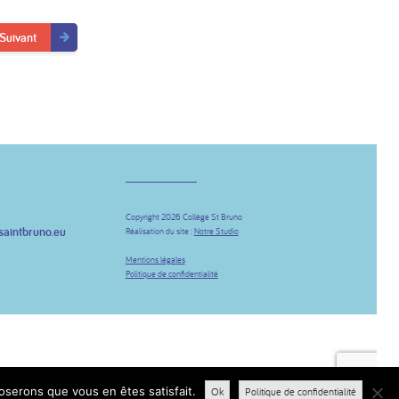
Suivant
Copyright 2026 Collège St Bruno
saintbruno.eu
Réalisation du site :
Notre Studio
be
Mentions légales
Politique de confidentialité
poserons que vous en êtes satisfait.
Ok
Politique de confidentialité