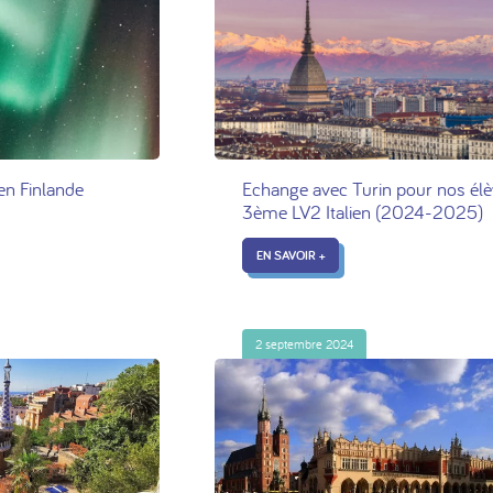
en Finlande
Echange avec Turin pour nos élè
3ème LV2 Italien (2024-2025)
EN SAVOIR +
2 septembre 2024