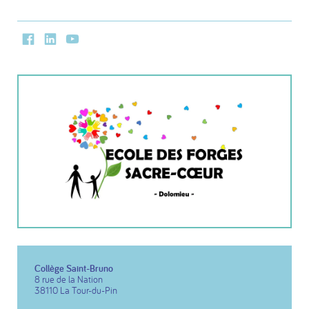
Facebook
LinkedIn
Youtube
Collège Saint-Bruno
8 rue de la Nation
38110 La Tour-du-Pin