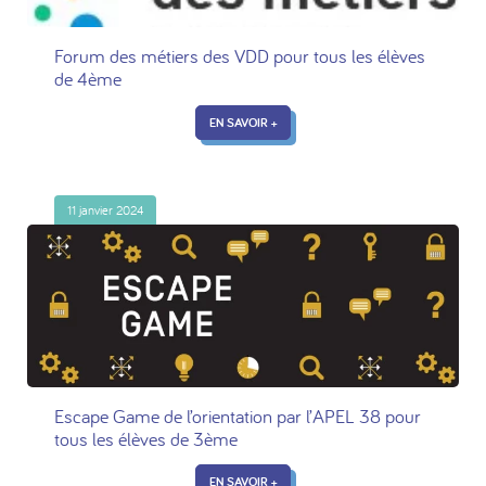
Forum des métiers des VDD pour tous les élèves
de 4ème
EN SAVOIR +
11 janvier 2024
Escape Game de l’orientation par l’APEL 38 pour
tous les élèves de 3ème
EN SAVOIR +