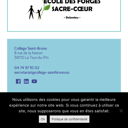
Collège Saint-Bruno
8 rue de la Nation
38110 La Tour-du-Pin
04 74 97 10 02
secretariat@college-saintbruno.eu
Facebook
LinkedIn
Youtube
Copyright 2026 Collège St Bruno
Réalisation du site :
Notre Studio
Nous utilisons des cookies pour vous garantir la meilleure
expérience sur notre site web. Si vous continuez à utiliser ce
Mentions légales
site, nous supposerons que vous en êtes satisfait.
Politique de confidentialité
Ok
Politique de confidentialité