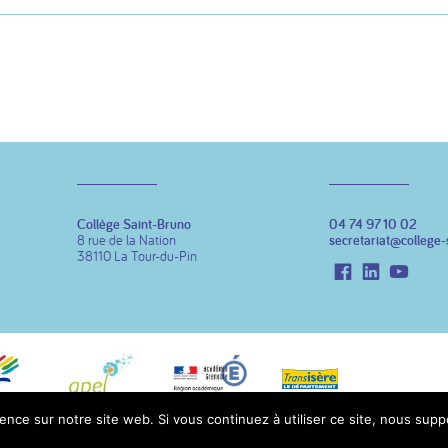
Collège Saint-Bruno
04 74 97 10 02
8 rue de la Nation
secretariat@college-
38110 La Tour-du-Pin
Facebook
LinkedIn
Youtu
ence sur notre site web. Si vous continuez à utiliser ce site, nous sup