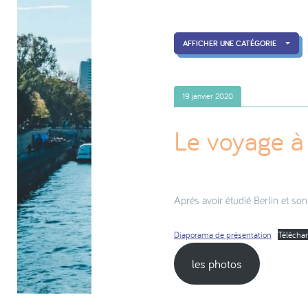
AFFICHER UNE CATÉGORIE
19 janvier 2020
Le voyage à
Après avoir étudié Berlin et son
Diaporama de présentation
Télécha
les photos