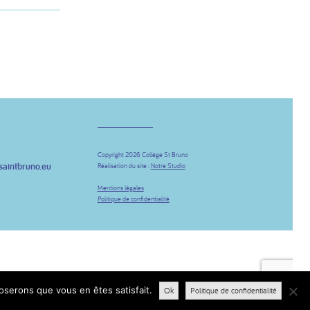
Copyright 2026 Collège St Bruno
saintbruno.eu
Réalisation du site :
Notre Studio
be
Mentions légales
Politique de confidentialité
poserons que vous en êtes satisfait.
Ok
Politique de confidentialité