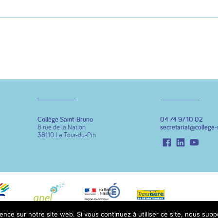
Collège Saint-Bruno
04 74 97 10 02
8 rue de la Nation
secretariat@college-
38110 La Tour-du-Pin
Facebook
LinkedIn
Youtu
ence sur notre site web. Si vous continuez à utiliser ce site, nous sup