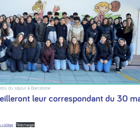
otos du séjour à Barcelone
eilleront leur correspondant du 30 m
 collège
Télécharger