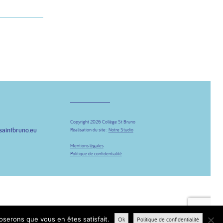
Copyright 2026 Collège St Bruno
saintbruno.eu
Réalisation du site :
Notre Studio
be
Mentions légales
Politique de confidentialité
poserons que vous en êtes satisfait.
Ok
Politique de confidentialité