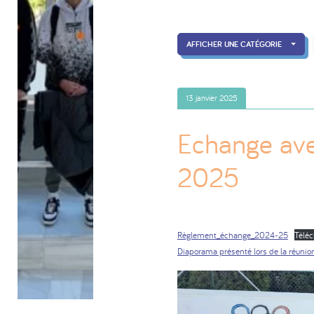
AFFICHER UNE CATÉGORIE
13 janvier 2025
Echange av
2025
Règlement_échange_2024-25
Téléc
Diaporama présenté lors de la réunio