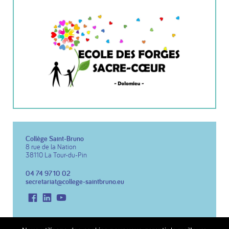
Collège Saint-Bruno
8 rue de la Nation
38110 La Tour-du-Pin
04 74 97 10 02
secretariat@college-saintbruno.eu
Facebook
LinkedIn
Youtube
Copyright 2026 Collège St Bruno
Réalisation du site :
Notre Studio