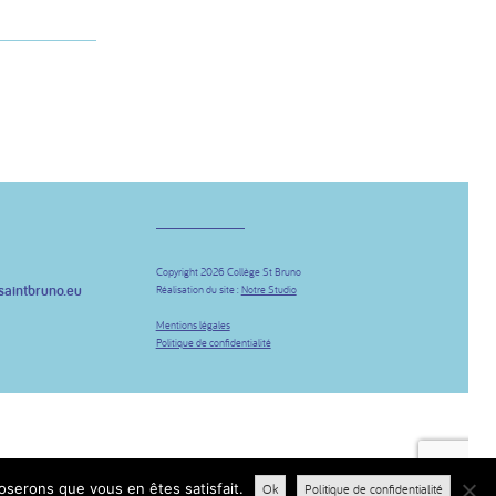
Copyright 2026 Collège St Bruno
saintbruno.eu
Réalisation du site :
Notre Studio
be
Mentions légales
Politique de confidentialité
poserons que vous en êtes satisfait.
Ok
Politique de confidentialité