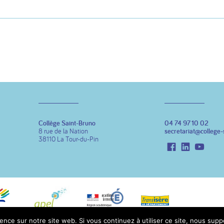
Collège Saint-Bruno
04 74 97 10 02
8 rue de la Nation
secretariat@college-
38110 La Tour-du-Pin
Facebook
LinkedIn
Youtu
ence sur notre site web. Si vous continuez à utiliser ce site, nous sup