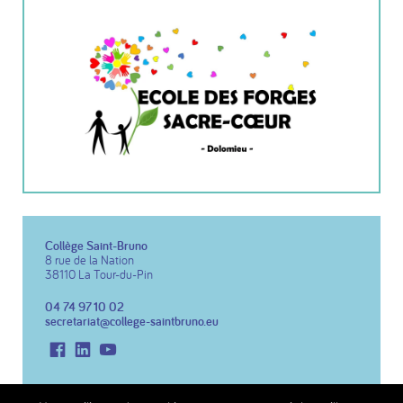
Collège Saint-Bruno
8 rue de la Nation
38110 La Tour-du-Pin
04 74 97 10 02
secretariat@college-saintbruno.eu
Facebook
LinkedIn
Youtube
Copyright 2026 Collège St Bruno
Réalisation du site :
Notre Studio