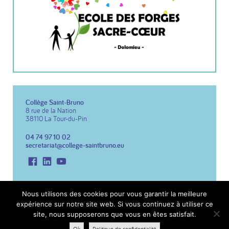
Collège Saint-Bruno
8 rue de la Nation
38110 La Tour-du-Pin
04 74 97 10 02
secretariat@college-saintbruno.eu
Facebook
LinkedIn
Youtube
Copyright 2026 Collège St Bruno
Réalisation du site :
Notre Studio
Nous utilisons des cookies pour vous garantir la meilleure
expérience sur notre site web. Si vous continuez à utiliser ce
Mentions légales
site, nous supposerons que vous en êtes satisfait.
Politique de confidentialité
Ok
Politique de confidentialité