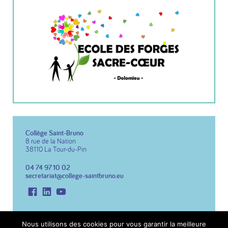
Collège Saint-Bruno
8 rue de la Nation
38110 La Tour-du-Pin
04 74 97 10 02
secretariat@college-saintbruno.eu
Facebook
LinkedIn
Youtube
Copyright 2026 Collège St Bruno
Réalisation du site :
Notre Studio
Nous utilisons des cookies pour vous garantir la meilleure