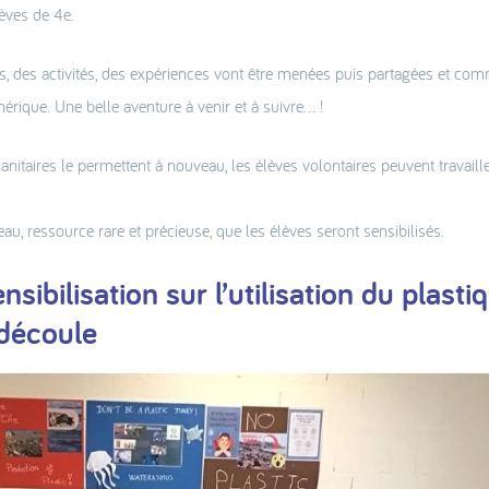
èves de 4e.
es, des activités, des expériences vont être menées puis partagées et co
érique. Une belle aventure à venir et à suivre… !
nitaires le permettent à nouveau, les élèves volontaires peuvent travaille
’eau, ressource rare et précieuse, que les élèves seront sensibilisés.
bilisation sur l’utilisation du plastiq
 découle