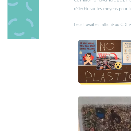
réfléchir sur les moyens pour lu
Leur travail est affiché au CD