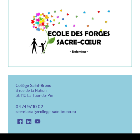
Collège Saint-Bruno
8 rue de la Nation
38110 La Tour-du-Pin
04 74 97 10 02
secretariat@college-saintbruno.eu
Facebook
LinkedIn
Youtube
Copyright 2026 Collège St Bruno
Réalisation du site :
Notre Studio