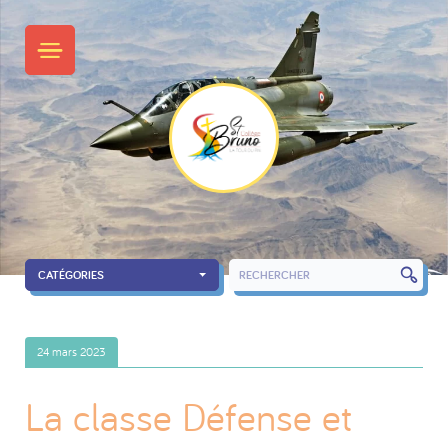
Skip
to
PRIMARY MENU
content
CATÉGORIES
RECHERCH
24 mars 2023
La classe Défense et