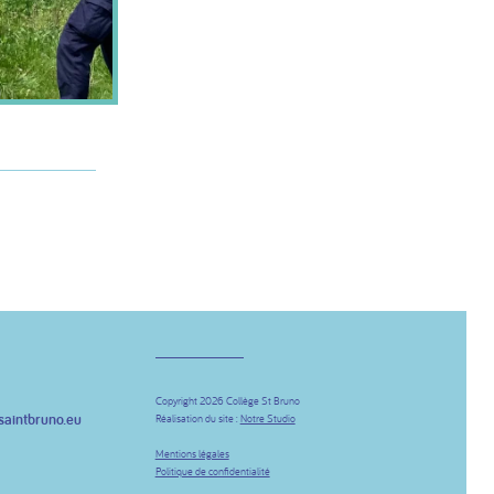
Copyright 2026 Collège St Bruno
saintbruno.eu
Réalisation du site :
Notre Studio
be
Mentions légales
Politique de confidentialité