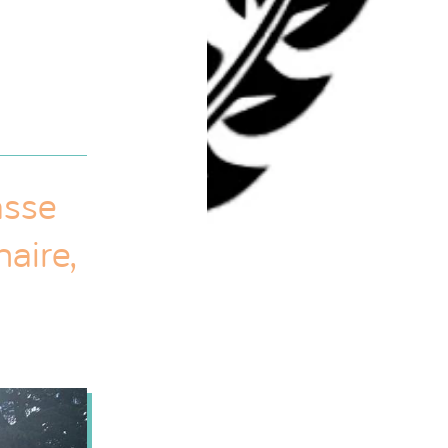
asse
aire,