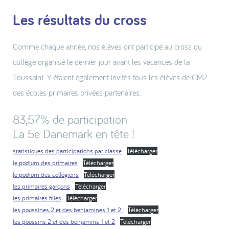
Les résultats du cross
Comme chaque année, nos élèves ont participé au cross du
collège organisé le dernier jour avant les vacances de la
Toussaint. Y étaient également invités tous les élèves de CM2
des écoles primaires privées partenaires.
83,57% de participation
La 5e Danemark en tête !
statistiques des participations par classe
Télécharger
le podium des primaires
Télécharger
le podium des collégiens
Télécharger
les primaires garçons
Télécharger
les primaires filles
Télécharger
les poussines 2 et des benjamines 1 et 2
Télécharger
les poussins 2 et des benjamins 1 et 2
Télécharger