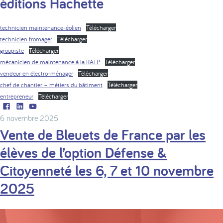
éditions Hachette
technicien maintenance-éolien
Télécharger
technicien fromager
Télécharger
groupiste
Télécharger
mécanicien de maintenance à la RATP
Télécharger
vendeur en électro-ménager
Télécharger
chef de chantier – métiers du bâtiment
Télécharger
entrepreneur
Télécharger
Facebook
LinkedIn
Youtube
6 novembre 2025
Vente de Bleuets de France par les
élèves de l’option Défense &
Citoyenneté les 6, 7 et 10 novembre
2025