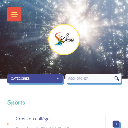
Skip
to
PRIMARY MENU
content
CATÉGORIES
RECHERCH
Sports
Cross du collège