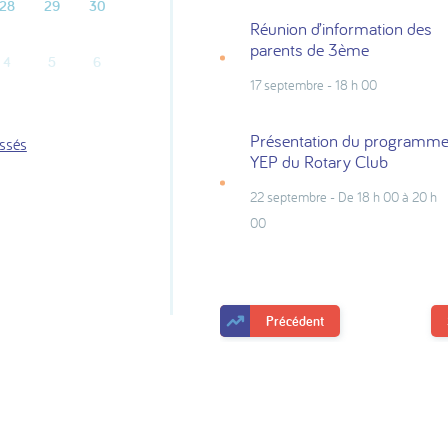
28
29
30
Réunion d’information des
parents de 3ème
4
5
6
17 septembre - 18 h 00
Présentation du programm
assés
YEP du Rotary Club
22 septembre - De 18 h 00 à 20 h
00
Précédent