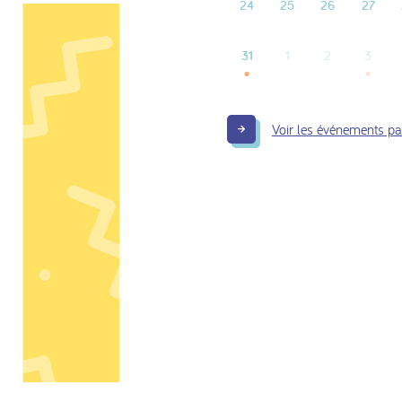
24
25
26
27
31
1
2
3
Voir les événements p