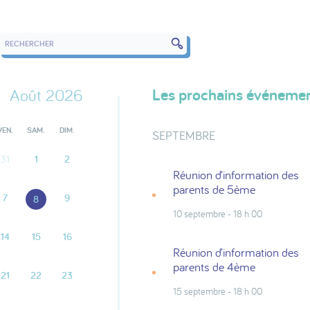
RECHERCHER DANS LES ÉVÉNEMENTS
Les prochains événeme
Août 2026
VEN.
SAM.
DIM.
SEPTEMBRE
31
1
2
Réunion d’information des
parents de 5ème
7
9
8
10 septembre - 18 h 00
14
15
16
Réunion d’information des
parents de 4ème
21
22
23
15 septembre - 18 h 00