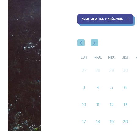
AFFICHER UNE CATÉGORIE
LUN.
MAR.
MER.
JEU.
27
28
29
30
3
4
5
6
10
11
12
13
17
18
19
20